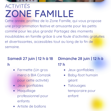
ACTIVITÉS
ZONE FAMILLE
Cette année, profitez de la Zone Famille, qui vous propose
une programmation festive et amusante pour les petits
comme pour les plus grands! Partagez des moments
inoubliables en famille grâce à une foule d’activités gratuites
et divertissantes, accessibles tout au long de la fin de
semaine.
Samedi 27 juin | 12 h à 18
Dimanche 28 juin | 12 h à
h
17 h
Fermette (Un gros
Jeux gonflables
merci à BIA Comzak
Baby-foot humain
pour cette activité)
géant
Jeux gonflables
Tatouages
Maquillage
temporaire pour
professionnel pour
enfant
enfants
Artiste de ballons