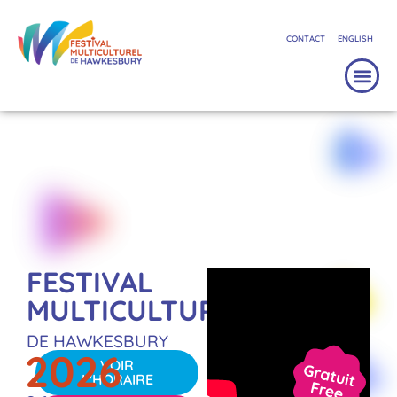
CONTACT
ENGLISH
FESTIVAL
MULTICULTUREL
DE HAWKESBURY
2026
VOIR
L'HORAIRE