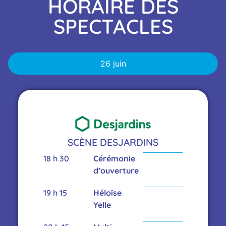
HORAIRE DES
SPECTACLES
26 juin
SCÈNE DESJARDINS
18 h 30
Cérémonie
d’ouverture
19 h 15
Héloïse
Yelle